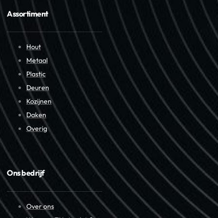
Assortiment
Hout
Metaal
Plastic
Deuren
Kozijnen
Daken
Overig
Ons bedrijf
Over ons