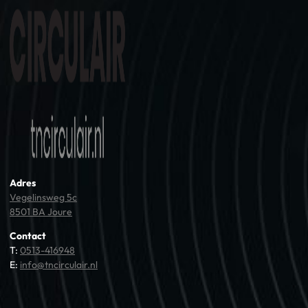
Adres
Vegelinsweg 5c
8501 BA Joure
Contact
T:
0513-416948
E:
info@tncirculair.nl