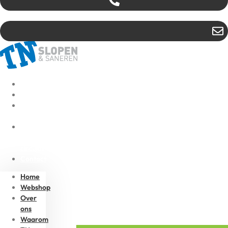
Home
Webshop
Over
ons
Waarom
TN
circulair?
Contact
Home
Webshop
Over
ons
Waarom