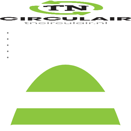
Home
Webshop
Over ons
Waarom TN circulair?
Contact